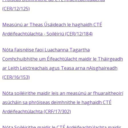
(CER/12/125)
Measúnú ar Theas Úsáideach le haghaidh CTÉ
Ardéifeachtúlachta - Soiléiriú (CER/12/184)
Nóta Faisnéise faoi Luachanna Tagartha
Comhchuibhithe um Éifeachtúlacht maidir le Tháirgeadh
ar Leith Leictreachais agus Teasa arna nAisghaireadh
(CER/16/153)
Nóta soiléirithe maidir leis an measúnú ar fhuaraitheoirí
asúcháin sa phróiseas deimhnithe le haghaidh CTÉ
Ardéifeachtúlachta (CRF/17/302)
Nóta Soiléirithe maidir le CTÉ Ardéifeachtúlachta maidir