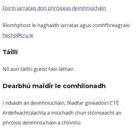
Foirm iarratais don phróiseas deimhniúcháin
Ríomhphost le haghaidh iarratas agus comhfhreagrais:
hechp@cru.ie
Táillí
Níl aon táillí i gceist faoi láthair.
Dearbhú maidir le comhlíonadh
I ndiaidh an deimhniúcháin, féadfar gineadóirí CTÉ
Ardéifeachtúlachta a iniúchadh chun stóinseacht an
phróisis deimhniúcháin a chinntiú.