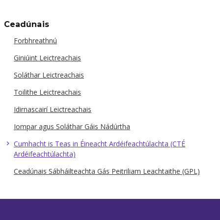
Ceadúnais
Forbhreathnú
Giniúint Leictreachais
Soláthar Leictreachais
Toilithe Leictreachais
Idirnascairí Leictreachais
Iompar agus Soláthar Gáis Nádúrtha
Cumhacht is Teas in Éineacht Ardéifeachtúlachta (CTÉ
Ardéifeachtúlachta)
Ceadúnais Sábháilteachta Gás Peitriliam Leachtaithe (GPL)