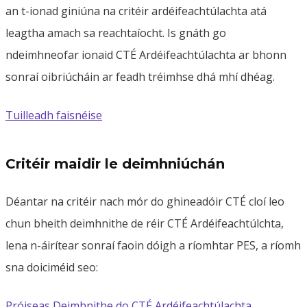
an t-ionad giniúna na critéir ardéifeachtúlachta atá
leagtha amach sa reachtaíocht. Is gnáth go
ndeimhneofar ionaid CTÉ Ardéifeachtúlachta ar bhonn
sonraí oibriúcháin ar feadh tréimhse dhá mhí dhéag.
Tuilleadh faisnéise
Critéir maidir le deimhniúchán
Déantar na critéir nach mór do ghineadóir CTÉ cloí leo
chun bheith deimhnithe de réir CTÉ Ardéifeachtúlchta,
lena n-áirítear sonraí faoin dóigh a ríomhtar PES, a ríomh
sna doiciméid seo:
Próiseas Deimhnithe do CTÉ Ardéifeachtúlachta