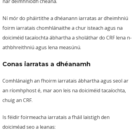
nár deimhníodh cheana.
Ní mór do pháirtithe a dhéanann iarratas ar dheimhniú
foirm iarratais chomhlánaithe a chur isteach agus na
doiciméid tacaíochta ábhartha a sholáthar do CRF lena n-
athbhreithniú agus lena measúnú.
Conas iarratas a dhéanamh
Comhlánaigh an fhoirm iarratais ábhartha agus seol ar
an ríomhphost é, mar aon leis na doiciméid tacaíochta,
chuig an CRF.
Is féidir foirmeacha iarratais a fháil laistigh den
doiciméad seo a leanas: