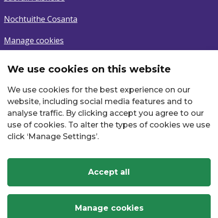
Nochtuithe Cosanta
Manage cookies
We use cookies on this website
Cláraigh
We use cookies for the best experience on our
Cláraigh don Nuacht is Déanaí
website, including social media features and to
analyse traffic. By clicking accept you agree to our
Seoladh r-phoist
use of cookies. To alter the types of cookies we use
click ‘Manage Settings’.
Accept all
Twitter
Facebook
Instagram
YouTube
LinkedIn
Manage cookies
Commission for Regulation of Utilities
, ©
2026