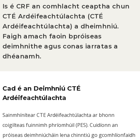
Is é CRF an comhlacht ceaptha chun
CTÉ Ardéifeachtúlachta (CTÉ
Ardéifeachtúlachta) a dheimhniú.
Faigh amach faoin bpróiseas
deimhnithe agus conas iarratas a
dhéanamh.
Cad é an Deimhniú CTÉ
Ardéifeachtúlachta
Sainmhínítear CTE Ardéifeachtúlachta ar bhonn
coigilteas fuinnimh phríomhúil (PES). Cuidíonn an
próiseas deimhniúcháin lena chinntiú go gcomhlíonfaidh