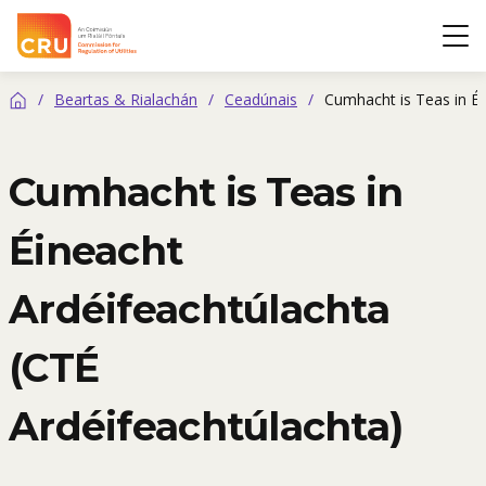
CRÚ
Op
/
Beartas & Rialachán
/
Ceadúnais
/
Cumhacht is Teas in Éi
Baile
Cumhacht is Teas in
Éineacht
Ardéifeachtúlachta
(CTÉ
Ardéifeachtúlachta)