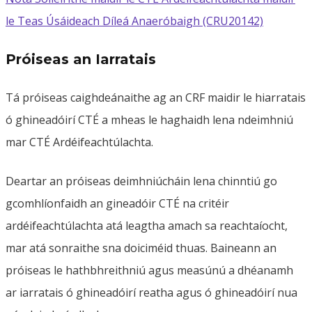
le Teas Úsáideach Díleá Anaeróbaigh (CRU20142)
Próiseas an Iarratais
Tá próiseas caighdeánaithe ag an CRF maidir le hiarratais
ó ghineadóirí CTÉ a mheas le haghaidh lena ndeimhniú
mar CTÉ Ardéifeachtúlachta.
Deartar an próiseas deimhniúcháin lena chinntiú go
gcomhlíonfaidh an gineadóir CTÉ na critéir
ardéifeachtúlachta atá leagtha amach sa reachtaíocht,
mar atá sonraithe sna doiciméid thuas. Baineann an
próiseas le hathbhreithniú agus measúnú a dhéanamh
ar iarratais ó ghineadóirí reatha agus ó ghineadóirí nua