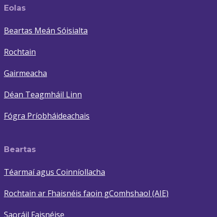
Eolas
Beartas Meán Sóisialta
Rochtain
Gairmeacha
Déan Teagmháil Linn
Fógra Príobháideachais
Beartas
Téarmaí agus Coinníollacha
Rochtain ar Fhaisnéis faoin gComhshaol (AIE)
Saoráil Faisnéise