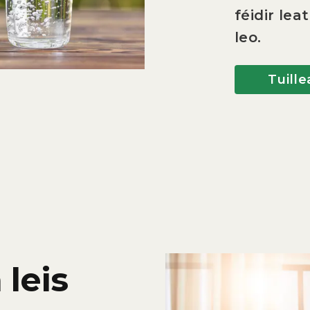
féidir le
leo.
Tuille
leis