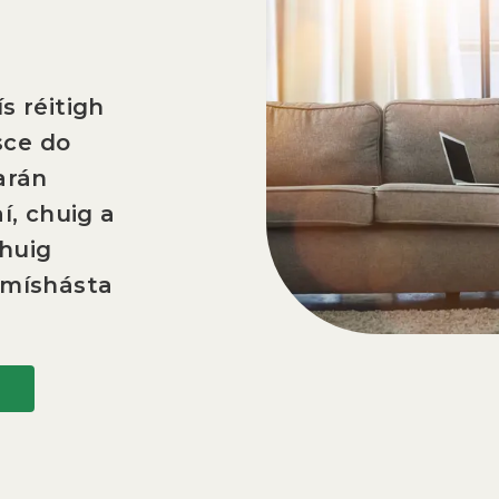
s réitigh
isce do
arán
í, chuig a
chuig
 míshásta