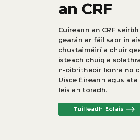
an CRF
Cuireann an CRF seirbhí
gearán ar fáil saor in a
chustaiméirí a chuir ge
isteach chuig a soláthra
n-oibritheoir líonra nó 
Uisce Éireann agus atá
leis an toradh.
Tuilleadh Eolais