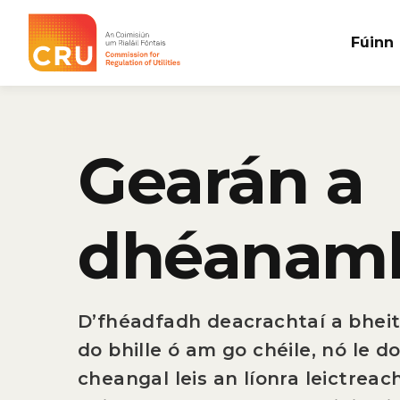
Fúinn
CRÚ
Gearán a
dhéanam
D’fhéadfadh deacrachtaí a bheit
do bhille ó am go chéile, nó le d
cheangal leis an líonra leictreac