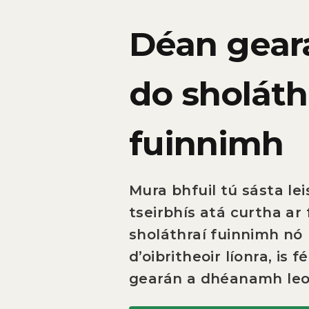
Déan gear
do sholáth
fuinnimh
Mura bhfuil tú sásta lei
tseirbhís atá curtha ar 
sholáthraí fuinnimh nó
d’oibritheoir líonra, is fé
gearán a dhéanamh leo