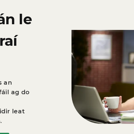
án le
raí
s an
fáil ag do
idir leat
.