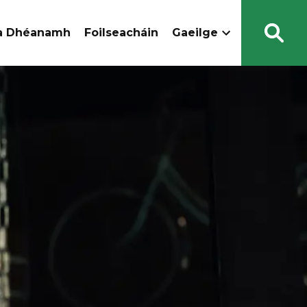
 a Dhéanamh
Foilseacháin
Gaeilge
Open
Sear