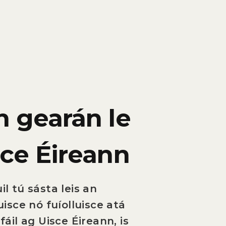
 gearán le
ce Éireann
l tú sásta leis an
uisce nó fuíolluisce atá
fáil ag Uisce Éireann, is