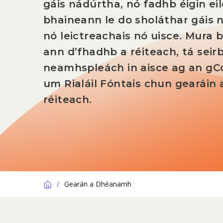
gáis nádúrtha, nó fadhb éigin eil
bhaineann le do sholáthar gáis 
nó leictreachais nó uisce. Mura b
ann d’fhadhb a réiteach, tá seir
neamhspleách in aisce ag an gC
um Rialáil Fóntais chun gearáin 
réiteach.
/
Gearán a Dhéanamh
Baile