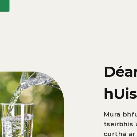
Déan
hUis
Mura bhfui
tseirbhís 
curtha ar 