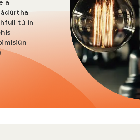
e a
nádúrtha
hfuil tú in
bhís
oimisiún
a