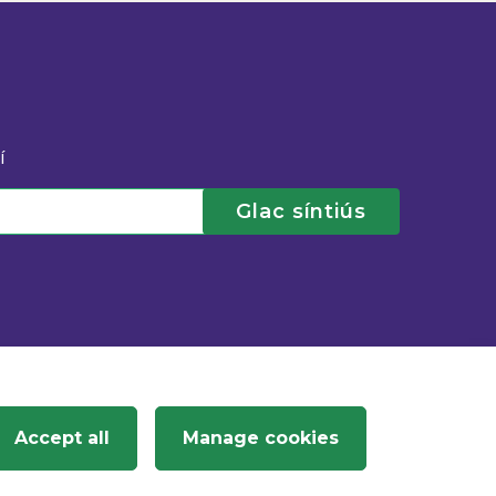
í
Glac síntiús
Accept all
Manage cookies
Commission for Regulation of Utilities
, ©
2026