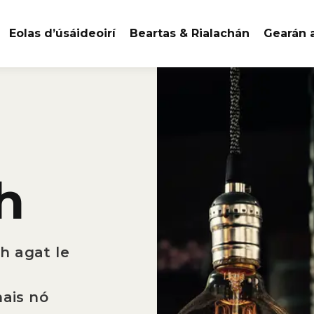
Eolas d’úsáideoirí
Beartas & Rialachán
Gearán
h
h agat le
o
hais nó