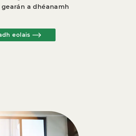
at gearán a dhéanamh
adh eolais