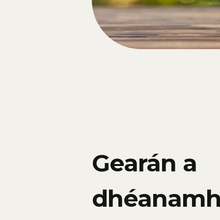
Gearán a
dhéanamh 