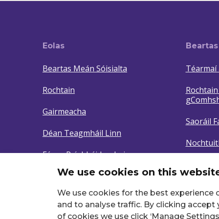
Eolas
Beartas
Beartas Meán Sóisialta
Téarmaí 
Rochtain
Rochtain 
gComhsha
Gairmeacha
Saoráil F
Déan Teagmháil Linn
Nochtuit
Fógra Príobháideachais
Manage 
We use cookies on this websit
We use cookies for the best experience o
and to analyse traffic. By clicking accept
of cookies we use click ‘Manage Settings’