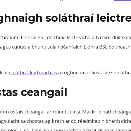
hnaigh soláthraí leictr
thraíonn Líonraí BSL do chuid leictreachais. Ní mór duit solá
agus cuntas a bhunú sula ndéanfaidh Líonra BSL do theach 
 leat
soláthraí leictreachais
a roghnú ónár liosta de sholáthr
tas ceangail
nn costais cheangail ar roinnt cúinsí. Maidir le hathcheangal
agsúlacht sa chostas ag brath ar do réadmhaoin bheith dích
nó níos lú ná 2 bhliain. Chun luachan a fháil, déan teagmhái