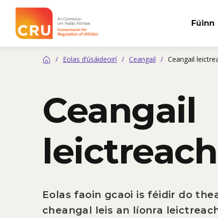
Fúinn
CRÚ
/
Eolas d’úsáideoirí
/
Ceangail
/
Ceangail leictre
Baile
Ceangail
leictreach
Eolas faoin gcaoi is féidir do th
cheangal leis an líonra leictreach