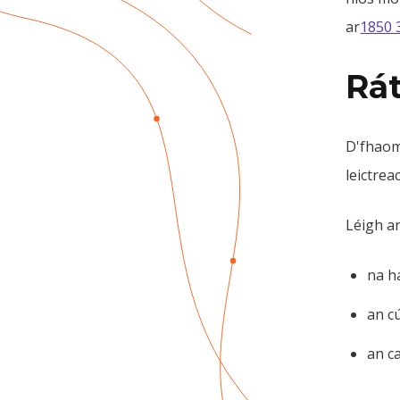
ar
1850 
Rát
D'fhaomh
leictrea
Léigh an
na h
an c
an ca