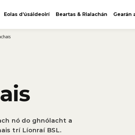
Eolas d’úsáideoirí
Beartas & Rialachán
Gearán
achais
ais
each nó do ghnólacht a
ais trí Líonraí BSL.