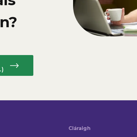
ais
nn?
L)
Cláraigh