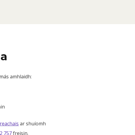
ua
, más amhlaidh:
ain
treachais
ar shuíomh
2 757
freisin.