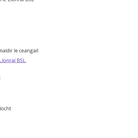
aidir le ceangail
 Líonraí BSL
.
:
íocht