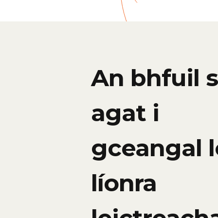
An bhfuil 
agat i
gceangal l
líonra