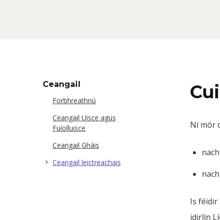
Ceangail
Cui
Forbhreathnú
Ceangail Uisce agus
Ní mór d
Fuíolluisce
Ceangail Gháis
nach
Ceangail leictreachais
nach 
Is féidi
idirlín 