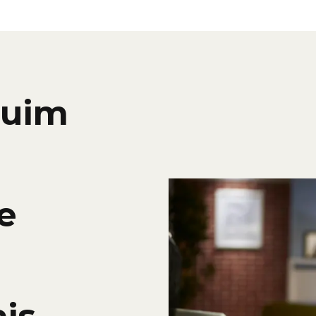
suim
e