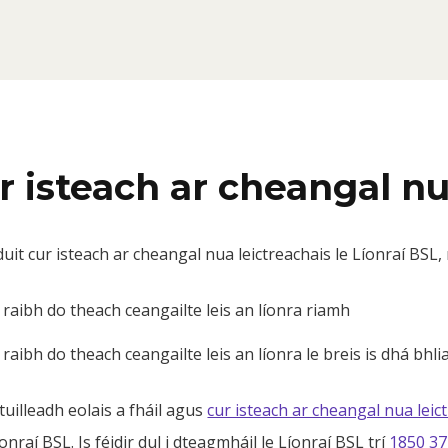
r isteach ar cheangal n
uit cur isteach ar cheangal nua leictreachais le Líonraí BSL
 raibh do theach ceangailte leis an líonra riamh
raibh do theach ceangailte leis an líonra le breis is dhá bhli
r tuilleadh eolais a fháil agus
cur isteach ar cheangal nua leic
Líonraí BSL. Is féidir dul i dteagmháil le Líonraí BSL trí
1850 37