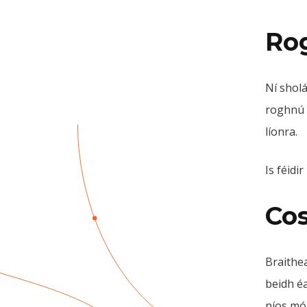
Rog
Ní sholá
roghnú 
líonra.
Is féidir
Cos
Braithea
beidh é
níos mó 