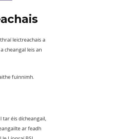
eachais
thraí leictreachais a
a cheangal leis an
aithe fuinnimh.
 tar éis dícheangail,
eangailte ar feadh
l le Líonraí BSL