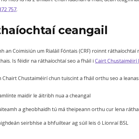
372 757
.
haíochtaí ceangail
 an Coimisiún um Rialáil Fóntais (CRF) roinnt ráthaíochtaí m
chais. Is féidir na ráthaíochtaí seo a fháil i
Cairt Chustaiméirí
 Chairt Chustaiméirí chun tuiscint a fháil orthu seo a leanas
amlínte maidir le áitribh nua a cheangal
úiteamh a gheobhaidh tú má theipeann orthu cur lena rátha
ighdeán seirbhíse a bhfuiltear ag súil leis ó Líonraí BSL