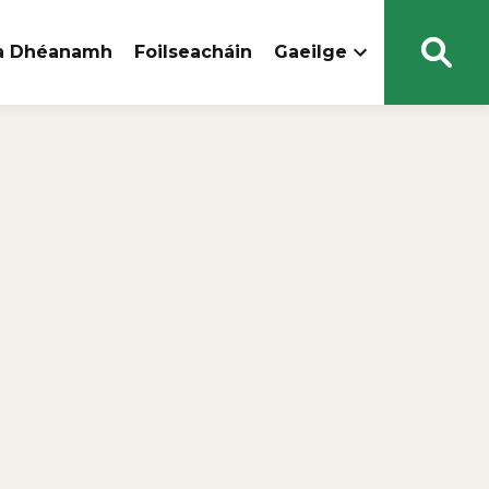
 a Dhéanamh
Foilseacháin
Gaeilge
Open
Sear