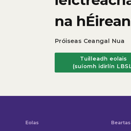
leictreach
na hÉirea
Próiseas Ceangal Nua
Tuilleadh eolais
(suíomh idirlín LBS
Eolas
Beartas